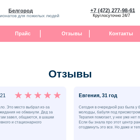
+7 (472) 277-98-61
Белгород
сионатов для пожилых людей
Круглосуточно 24/7
Прайс
Отзывы
Контакты
Отзывы
021
Евгения, 31 год
ело. Это место выбрал из-за
Сегодня в очередной раз была у 
жидания не обманули. Дед за
молодцы, бабуля под присмотром к
там завел, общаются, в шашки
Терапия помогает, у нее уже нет 
евного и стационарного
Если бы знала про этот центр ран
отодвинуть это все. Но даже и теп