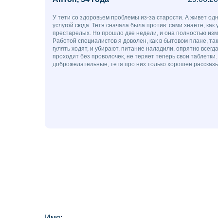
У тети со здоровьем проблемы из-за старости. А живет одн
услугой сюда. Тетя сначала была против: сами знаете, как 
престарелых. Но прошло две недели, и она полностью изм
Работой специалистов я доволен, как в бытовом плане, так
гулять ходят, и убирают, питание наладили, опрятно всегд
проходит без проволочек, не теряет теперь свои таблетки
доброжелательные, тетя про них только хорошее рассказы
Имя: