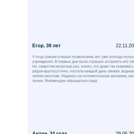
Егор, 39 лет
22.11.2
У отца совсем отказал позвоночник, вот уже полгода польз
учреждения. В первые дни было страшно оставлять его там
Но, навестив несколько раз, понял, что дома так ухаживать 
рядом круглосуточно, постель каждый день свежая, водны
любая наготове. Надеюсь на положительную динамику, нас
лучше. Рекомендую обращаться сюда.
Антон, 34 года
29.06.2