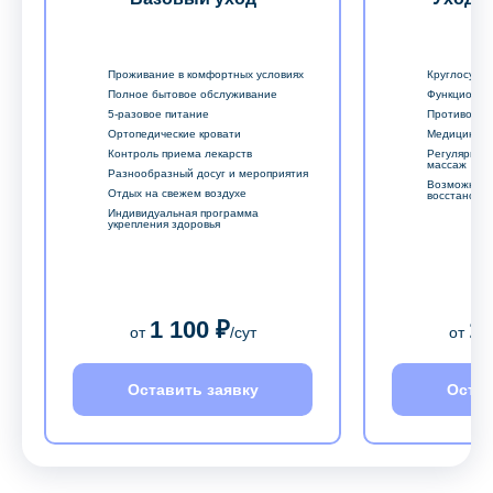
Проживание в комфортных условиях
Круглосуточ
Полное бытовое обслуживание
Функционал
5-разовое питание
Противопро
Ортопедические кровати
Медицински
Контроль приема лекарств
Регулярный
массаж
Разнообразный досуг и мероприятия
Возможност
Отдых на свежем воздухе
восстановл
Индивидуальная программа
укрепления здоровья
1 100 ₽
1 
от
/сут
от
Оставить заявку
Остав