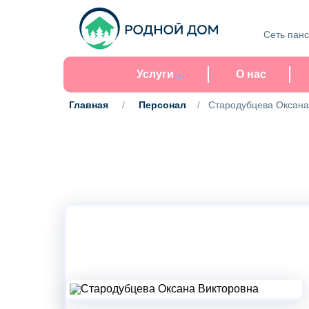
Сеть пан
Услуги
О нас
Главная
/
Персонал
/
Стародубцева Оксана