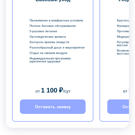
Проживание в комфортных условиях
Круглосуточ
Полное бытовое обслуживание
Функционал
5-разовое питание
Противопро
Ортопедические кровати
Медицински
Контроль приема лекарств
Регулярный
массаж
Разнообразный досуг и мероприятия
Возможност
Отдых на свежем воздухе
восстановл
Индивидуальная программа
укрепления здоровья
1 100 ₽
1 
от
/сут
от
Оставить заявку
Остав